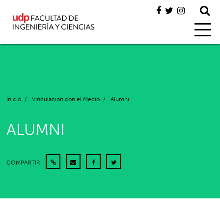
Inicio
/
Vinculación con el Medio
/
Alumni
ALUMNI
COMPARTIR