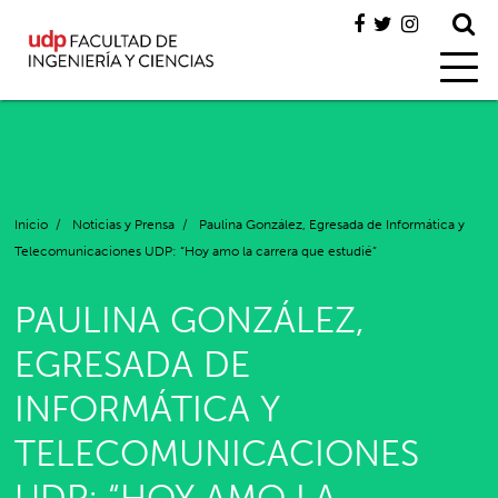
Inicio
/
Noticias y Prensa
/
Paulina González, Egresada de Informática y
Telecomunicaciones UDP: “Hoy amo la carrera que estudié”
PAULINA GONZÁLEZ,
EGRESADA DE
INFORMÁTICA Y
TELECOMUNICACIONES