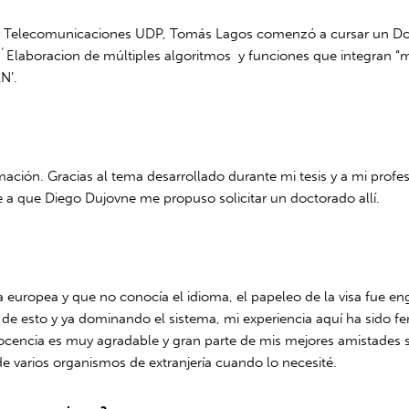
 y Telecomunicaciones UDP, Tomás Lagos comenzó a cursar un Doct
a ´Elaboracion de múltiples algoritmos y funciones que integran “
N’.
ación. Gracias al tema desarrollado durante mi tesis y a mi profe
be a que Diego Dujovne me propuso solicitar un doctorado allí.
ia europea y que no conocía el idioma, el papeleo de la visa fue 
de esto y ya dominando el sistema, mi experiencia aquí ha sido f
ocencia es muy agradable y gran parte de mis mejores amistades 
de varios organismos de extranjería cuando lo necesité.