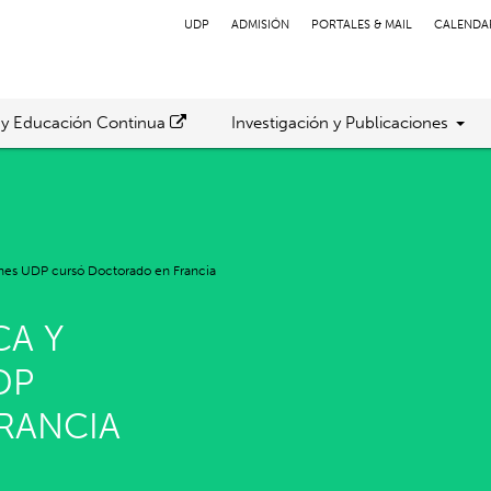
UDP
ADMISIÓN
PORTALES & MAIL
CALENDA
 y Educación Continua
Investigación y Publicaciones
nes UDP cursó Doctorado en Francia
CA Y
DP
RANCIA