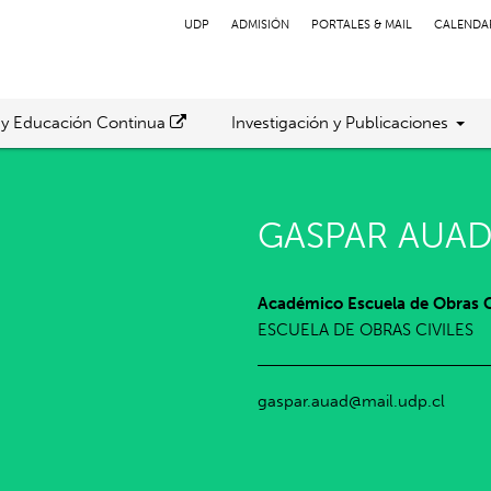
UDP
ADMISIÓN
PORTALES & MAIL
CALENDA
 y Educación Continua
Investigación y Publicaciones
GASPAR AUAD
Académico Escuela de Obras C
ESCUELA DE OBRAS CIVILES
gaspar.auad@mail.udp.cl