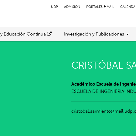
UDP
ADMISIÓN
PORTALES & MAIL
CALENDA
 y Educación Continua
Investigación y Publicaciones
CRISTÓBAL S
Académico Escuela de Ingenier
ESCUELA DE INGENIERÍA IND
cristobal.sarmiento@mail.udp.c