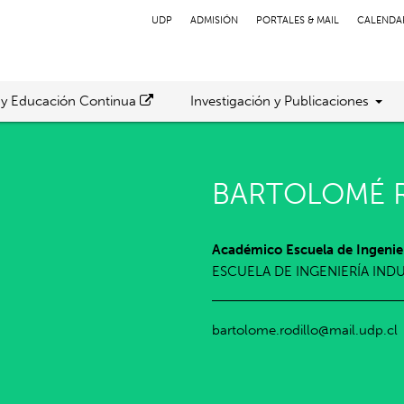
UDP
ADMISIÓN
PORTALES & MAIL
CALENDA
 y Educación Continua
Investigación y Publicaciones
BARTOLOMÉ R
Académico Escuela de Ingenier
ESCUELA DE INGENIERÍA IND
bartolome.rodillo@mail.udp.cl