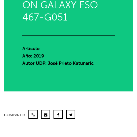
ON GALAXY ESO
467-G051
Artículo
Año: 2019
Autor UDP:
José Prieto Katunaric
COMPARTIR