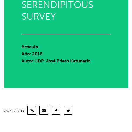
SERENDIPITOUS
SURVEY
Artículo
Año: 2018
Autor UDP:
José Prieto Katunaric
COMPARTIR