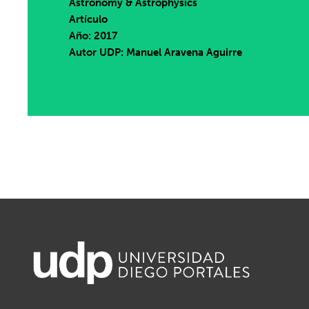
Astronomy & Astrophysics
Artículo
Año: 2017
Autor UDP:
Manuel Aravena Aguirre