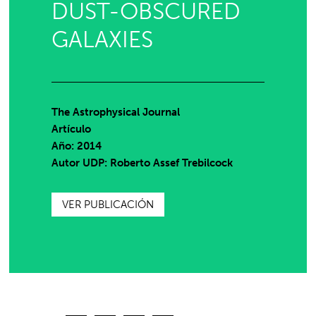
DUST-OBSCURED
GALAXIES
The Astrophysical Journal
Artículo
Año: 2014
Autor UDP:
Roberto Assef Trebilcock
VER PUBLICACIÓN