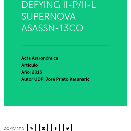
DEFYING II-P/II-L
SUPERNOVA
ASASSN-13CO
Acta Astronómica
Artículo
Año: 2016
Autor UDP:
José Prieto Katunaric
COMPARTIR