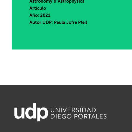
Astronomy & Astrophysics
Artículo
Año: 2021
Autor UDP:
Paula Jofré Pfeil