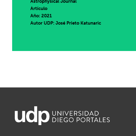
Astrophysical Journal
Artículo
Año: 2021
Autor UDP:
José Prieto Katunaric