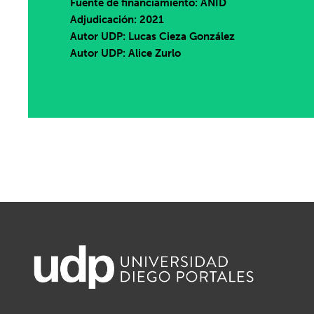
Fuente de financiamiento: ANID
Adjudicación: 2021
Autor UDP:
Lucas Cieza González
Autor UDP:
Alice Zurlo