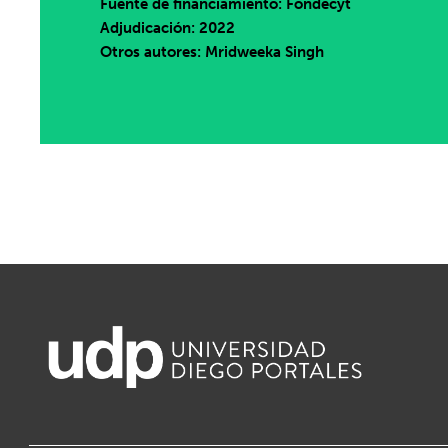
Fuente de financiamiento: Fondecyt
Adjudicación: 2022
Otros autores: Mridweeka Singh