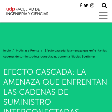
Inicio
/
Noticias y Prensa
/
Efecto cascada: la amenaza que enfrentan las
cadenas de suministro interconectadas, comenta Nicolás Boettcher
EFECTO CASCADA: LA
AMENAZA QUE ENFRENTAN
LAS CADENAS DE
SUMINISTRO