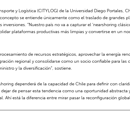
nsporte y Logística (CITYLOG) de la Universidad Diego Portales, Ch
ste concepto se entiende únicamente como el traslado de grandes 
 inversiones. “Nuestro país no va a capturar el ‘nearshoring clásic
olidar plataformas productivas más limpias y convertirse en un n
procesamiento de recursos estratégicos, aprovechar la energía reno
egración regional y consolidarse como un socio confiable para las 
inistro y la diversificación”, sostiene.
shoring dependerá de la capacidad de Chile para definir con clari
ue dejar de pensar esta tendencia como una oportunidad abstract
l. Ahí está la diferencia entre mirar pasar la reconfiguración glob