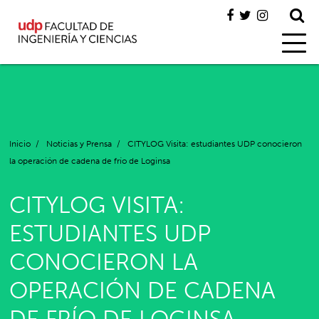
Inicio
/
Noticias y Prensa
/
CITYLOG Visita: estudiantes UDP conocieron
la operación de cadena de frío de Loginsa
CITYLOG VISITA:
ESTUDIANTES UDP
CONOCIERON LA
OPERACIÓN DE CADENA