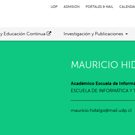
UDP
ADMISIÓN
PORTALES & MAIL
CALENDA
 y Educación Continua
Investigación y Publicaciones
MAURICIO HI
Académico Escuela de Informá
ESCUELA DE INFORMÁTICA Y
mauricio.hidalgo@mail.udp.cl