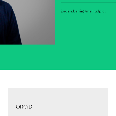
jordan.barria@mail.udp.cl
ORCiD