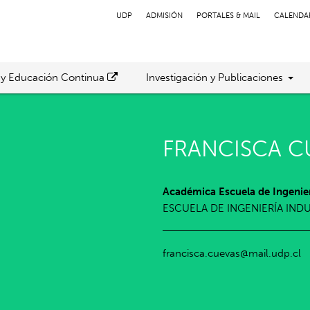
UDP
ADMISIÓN
PORTALES & MAIL
CALENDA
 y Educación Continua
Investigación y Publicaciones
FRANCISCA C
Académica Escuela de Ingenier
ESCUELA DE INGENIERÍA IND
francisca.cuevas@mail.udp.cl